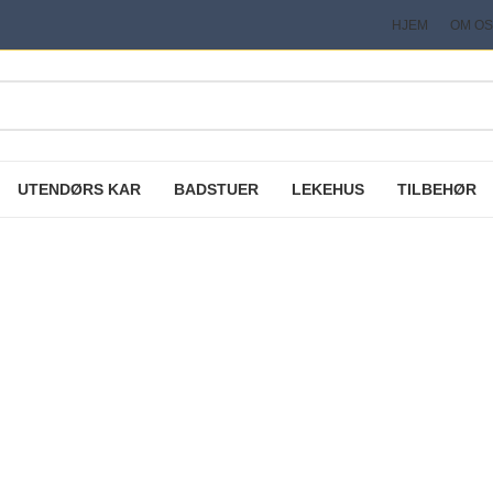
HJEM
OM OS
UTENDØRS KAR
BADSTUER
LEKEHUS
TILBEHØR