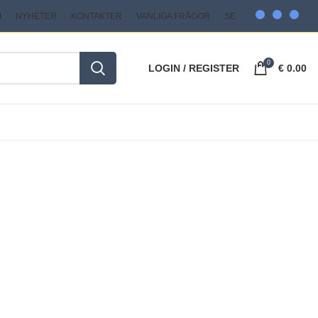
I
NYHETER
KONTAKTER
VANLIGA FRÅGOR
SE
0
LOGIN / REGISTER
€
0.00