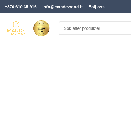
+370 610 35 916
info@mandewood.lt
Följ oss: