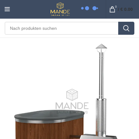
0
/
€
0.00